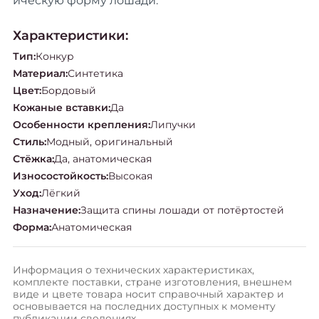
ическую форму лошади.
Характеристики:
Тип
:
Конкур
Материал
:
Синтетика
Цвет
:
Бордовый
Кожаные вставки
:
Да
Особенности крепления
:
Липучки
Стиль
:
Модный, оригинальный
Стёжка
:
Да, анатомическая
Износостойкость
:
Высокая
Уход
:
Лёгкий
Назначение
:
Защита спины лошади от потёртостей
Форма
:
Анатомическая
Информация о технических характеристиках,
комплекте поставки, стране изготовления, внешнем
виде и цвете товара носит справочный характер и
основывается на последних доступных к моменту
публикации сведениях