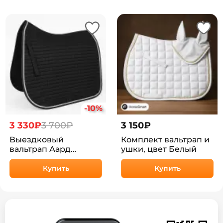
-10%
3 330₽
3 700₽
3 150
₽
Выездковый
Комплект вальтрап и
вальтрап Аард
ушки, цвет Белый
HorsePlanet
Купить
Купить