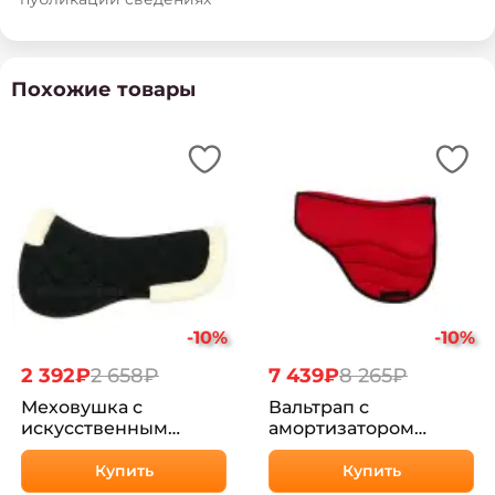
Похожие товары
-10%
-10%
2 392₽
2 658₽
7 439₽
8 265₽
Меховушка с
Вальтрап с
искусственным
амортизатором
мехом Элевен
HorsePlanet
HorsePlanet
Купить
Купить