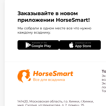
Заказывайте в новом
приложении HorseSmart!
Мы собрали в одном месте все что нужно
каждому всаднику.
Т
Эк
вс
Эк
ло
То
141420, Московская область, г.о. Химки, г.Химки,
мкр. Сходня, ул Некрасова, д. 2, помещ. 25