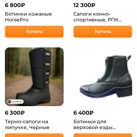
6 800
₽
12 300
₽
Ботинки кожаные
Сапоги конно-
HorsePro
спортивные, РПК
Краснодар
Купить
Купить
6 300
₽
6 400
₽
Термо-сапоги на
Ботинки для
липучке, Черные
верховой езды
"Tasmanya” летние,