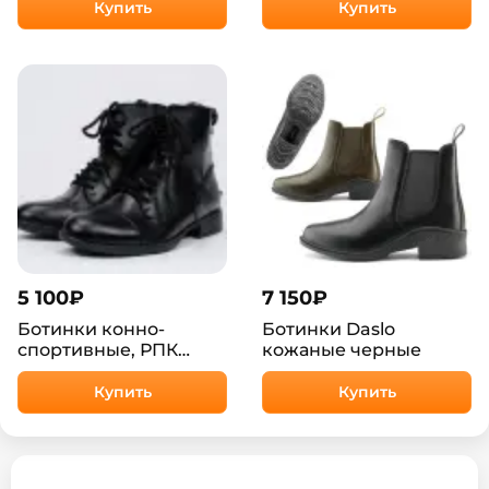
натуральная кожа
Купить
Купить
5 100
₽
7 150
₽
Ботинки конно-
Ботинки Daslo
спортивные, РПК
кожаные черные
Краснодар
Купить
Купить