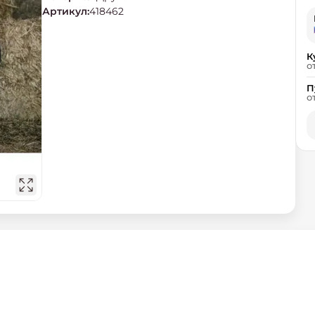
Артикул
:
418462
К
о
П
о