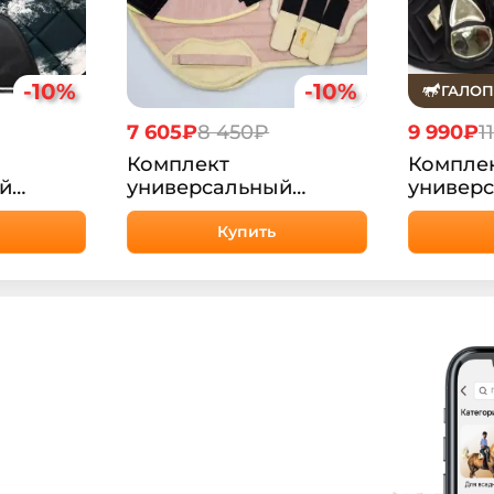
-10%
-10%
ГАЛОП
7 605₽
8 450₽
9 990₽
1
Комплект
Компле
й
универсальный
универс
sePlanet
Алонзо HorsePlanet
HorsePl
Купить