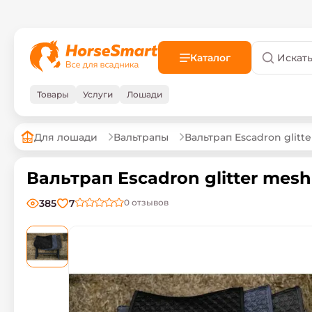
Каталог
Товары
Услуги
Лошади
Для лошади
Вальтрапы
Вальтрап Escadron glitt
Вальтрап Escadron glitter mesh 
385
7
0
отзывов