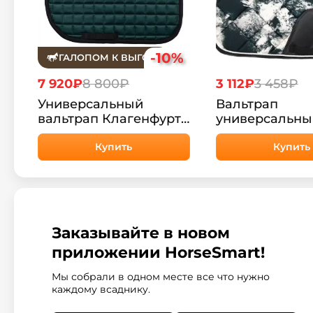
-10%
ГАЛОПОМ К ВЫГОДЕ
7 920₽
8 800₽
3 112₽
3 458₽
Универсальный
Вальтрап
вальтрап Клагенфурт
универсальны
HorsePlanet
Сальсбург Hor
Купить
Купить
Заказывайте в новом
приложении HorseSmart!
Мы собрали в одном месте все что нужно
каждому всаднику.