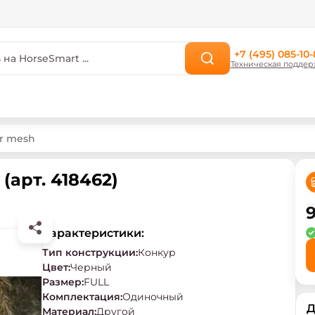
+7 (495) 085-10-
Техническая поддер
er mesh
(арт. 418462)
9
Характеристики:
Тип конструкции
:
Конкур
Цвет
:
Черный
Размер
:
FULL
Комплектация
:
Одиночный
Д
Материал
:
Другой