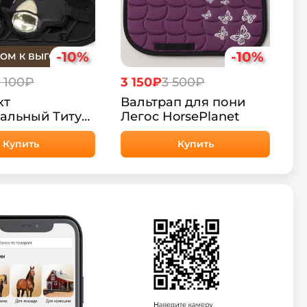
-10%
-10%
ОМ К ВЫГОДЕ
1 100₽
3 150₽
3 500₽
кт
Вальтрап для пони
альный Титус
Легос HorsePlanet
anet
Купить
Купить