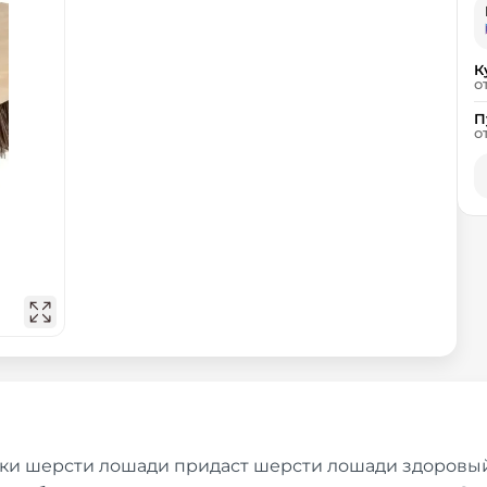
К
о
П
о
ки шерсти лошади придаст шерсти лошади здоровый 