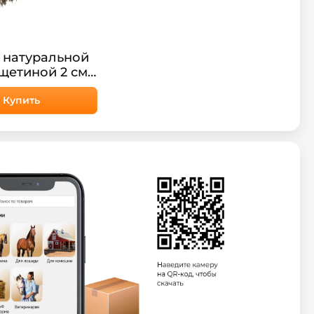
 натуральной
щетиной 2 см
rush Simply
Купить