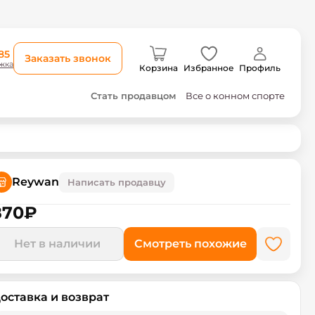
85
Заказать звонок
жка
Корзина
Избранное
Профиль
Стать продавцом
Все о конном спорте
Reywan
Написать продавцу
870
₽
Нет в наличии
Смотреть похожие
оставка и возврат