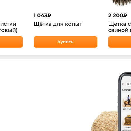
1 043
₽
2 200
₽
чистки
Щётка для копыт
Щетка с
товый)
свиной 
Magic B
Купить