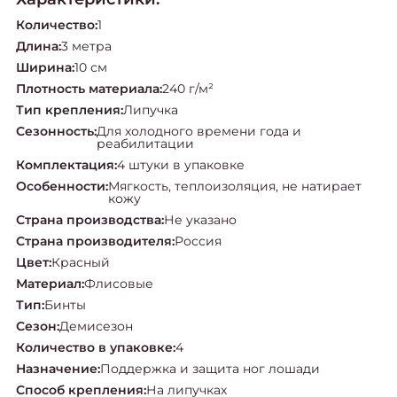
Количество
:
1
Длина
:
3 метра
Ширина
:
10 см
Плотность материала
:
240 г/м²
Тип крепления
:
Липучка
Сезонность
:
Для холодного времени года и
реабилитации
Комплектация
:
4 штуки в упаковке
Особенности
:
Мягкость, теплоизоляция, не натирает
кожу
Страна производства
:
Не указано
Страна производителя
:
Россия
Цвет
:
Красный
Материал
:
Флисовые
Тип
:
Бинты
Сезон
:
Демисезон
Количество в упаковке
:
4
Назначение
:
Поддержка и защита ног лошади
Способ крепления
:
На липучках