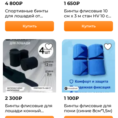
4 800
₽
1 650
₽
Спортивные бинты
Бинты флисовые 10
для лошадей от
см х 3 м стан HV 10 см
SHEIKH HORSE
х 3 м/4 шт 3 цвета
BRAND, цвет синий
Купить
Купить
2 300
₽
1 100
₽
Бинты флисовые для
Бинты флисовые для
лошади конный
пони (синие 8см*1,5м)
спорт, верховая езда