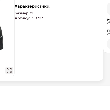
Характеристики:
размер
:
37
Артикул
:
190282
К
о
П
о