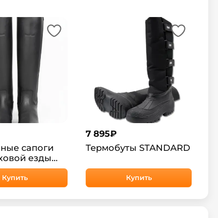
7 895
₽
ные сапоги
Термобуты STANDARD
ховой езды
orsePlanet
Купить
Купить