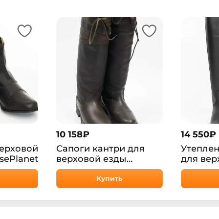
10 158
₽
14 550
₽
верховой
Сапоги кантри для
Утеплен
sePlanet
верховой езды
для вер
Оутдор HorsePlanet
Коона H
Купить