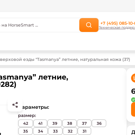
+7 (495) 085-10-
Техническая поддер
верховой езды "Tasmanya” летние, натуральная кожа (37)
asmanya” летние,
0282)
Параметры:
размер
:
42
41
39
38
37
36
35
34
33
32
31
Д