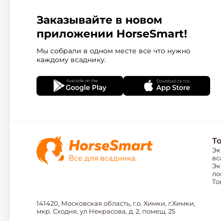
Заказывайте в новом
приложении HorseSmart!
Мы собрали в одном месте все что нужно
каждому всаднику.
Т
Эк
вс
Эк
ло
То
141420, Московская область, г.о. Химки, г.Химки,
мкр. Сходня, ул Некрасова, д. 2, помещ. 25