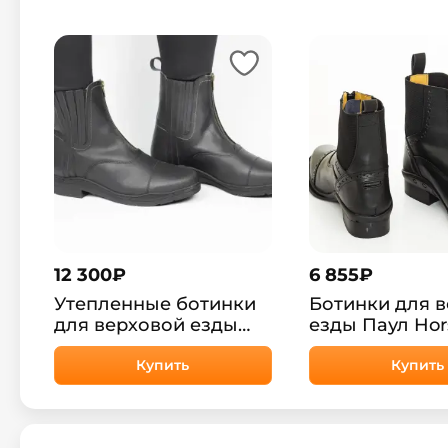
12 300
₽
6 855
₽
Утепленные ботинки
Ботинки для 
для верховой езды
езды Паул Hor
Кобар HorsePlanet
Купить
Купить