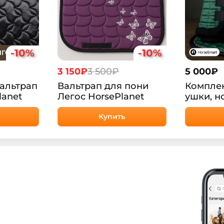
-10%
-10%
ЫГОДЕ
3 150₽
3 500₽
5 000
₽
альтрап
Вальтрап для пони
Комплек
lanet
Легос HorsePlanet
ушки, н
цвет Те
Купить