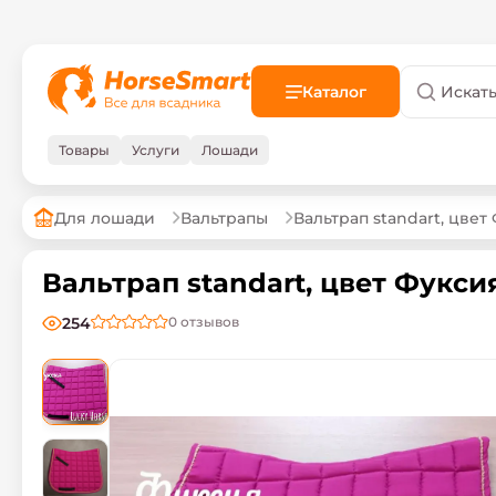
Каталог
Товары
Услуги
Лошади
Для лошади
Вальтрапы
Вальтрап standart, цвет
Вальтрап standart, цвет Фуксия
254
0
отзывов