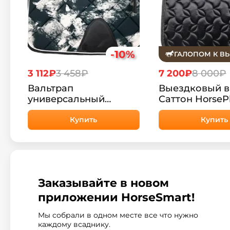
-10%
ГАЛОПОМ К В
3 112₽
3 458₽
7 200₽
8 000₽
Вальтрап
Выездковый в
универсальный
Cаттон HorseP
Сальсбург HorsePlanet
Купить
Купить
Заказывайте в новом
приложении HorseSmart!
Мы собрали в одном месте все что нужно
каждому всаднику.