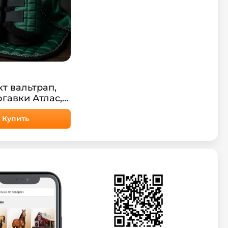
т вальтрап,
огавки Атлас,
мно-зеленый
Купить