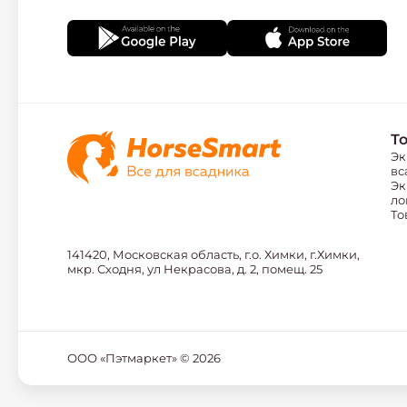
Т
Эк
вс
Эк
ло
То
141420, Московская область, г.о. Химки, г.Химки,
мкр. Сходня, ул Некрасова, д. 2, помещ. 25
ООО «Пэтмаркет» ©
2026