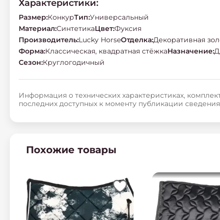
Характеристики:
Размер
:
Конкур
Тип
:
Универсальный
Материал
:
Синтетика
Цвет
:
Фуксия
Производитель
:
Lucky Horse
Отделка
:
Декоративная зол
Форма
:
Классическая, квадратная стёжка
Назначение
:
Д
Сезон
:
Круглогодичный
Информация о технических характеристиках, комплект
последних доступных к моменту публикации сведения
Похожие товары