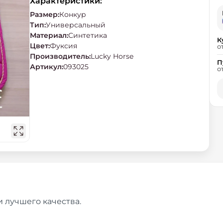
Характеристики:
Размер
:
Конкур
Тип
:
Универсальный
Материал
:
Синтетика
К
Цвет
:
Фуксия
о
Производитель
:
Lucky Horse
П
Артикул
:
093025
о
и лучшего качества.