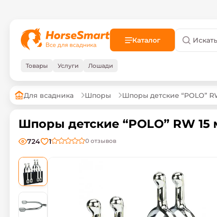
Каталог
Товары
Услуги
Лошади
Для всадника
Шпоры
Шпоры детские “POLO” R
Шпоры детские “POLO” RW 15 мм
724
1
0
отзывов