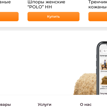
аные
Шпоры женские
Тренчики
“POLO” HH
кожаны
Купить
овары
Услуги
О нас