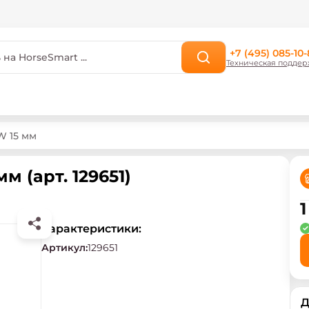
+7 (495) 085-10-
Техническая поддер
W 15 мм
 (арт. 129651)
1
Характеристики:
Артикул
:
129651
Д