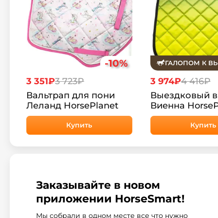
-10%
ГАЛОПОМ К В
3 351₽
3 723₽
3 974₽
4 416₽
Вальтрап для пони
Выездковый в
Леланд HorsePlanet
Виенна HorseP
Купить
Купить
Заказывайте в новом
приложении HorseSmart!
Мы собрали в одном месте все что нужно