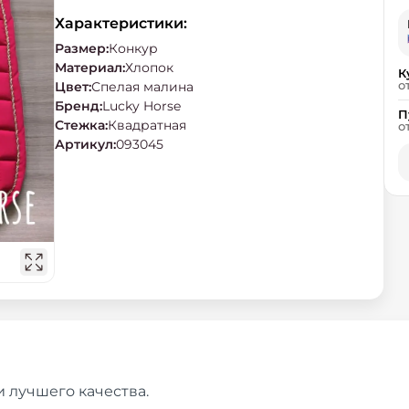
Характеристики:
Размер
:
Конкур
Материал
:
Хлопок
К
о
Цвет
:
Спелая малина
Бренд
:
Lucky Horse
П
Стежка
:
Квадратная
о
Артикул
:
093045
и лучшего качества.