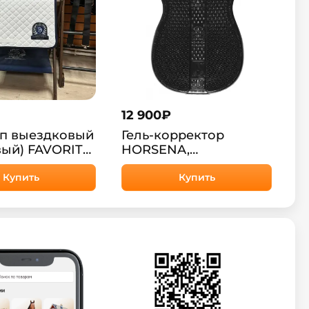
12 900
₽
ап выездковый
Гель-корректор
вый) FAVORITE
HORSENA,
omfort
поднимающий
ny, белый)
Купить
заднюю луку
Купить