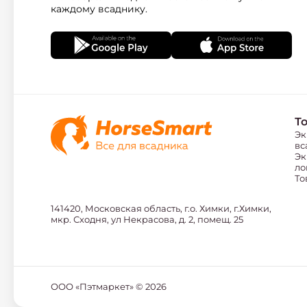
каждому всаднику.
Т
Эк
вс
Эк
ло
То
141420, Московская область, г.о. Химки, г.Химки,
мкр. Сходня, ул Некрасова, д. 2, помещ. 25
ООО «Пэтмаркет» ©
2026