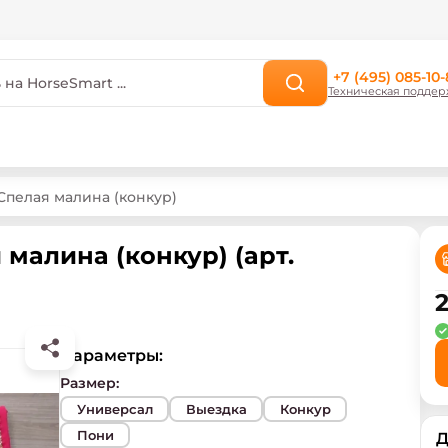
+7 (495) 085-10-
Техническая поддер
 Спелая малина (конкур)
 малина (конкур) (арт.
2
Параметры:
Размер
:
Универсал
Выездка
Конкур
Пони
Д