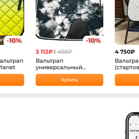
-10%
-10%
ЫГОДЕ
3 112₽
3 458₽
4 750
₽
альтрап
Вальтрап
Вальтр
lanet
универсальный
(старто
Сальсбург HorsePlanet
HORSE С
Купить
(Cob/Po