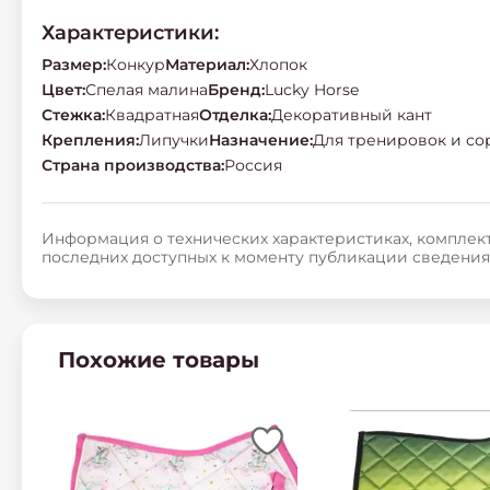
Характеристики:
Размер
:
Конкур
Материал
:
Хлопок
Цвет
:
Спелая малина
Бренд
:
Lucky Horse
Стежка
:
Квадратная
Отделка
:
Декоративный кант
Крепления
:
Липучки
Назначение
:
Для тренировок и с
Страна производства
:
Россия
Информация о технических характеристиках, комплект
последних доступных к моменту публикации сведения
Похожие товары