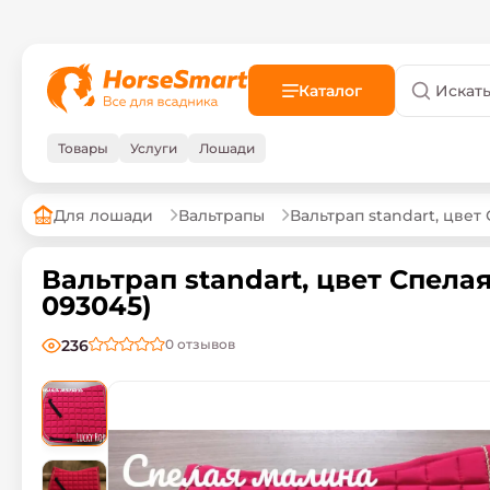
Каталог
Товары
Услуги
Лошади
Для лошади
Вальтрапы
Вальтрап standart, цвет
Вальтрап standart, цвет Спелая
093045)
236
0
отзывов