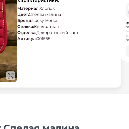
Характеристики:
Материал
:
Хлопок
Цвет
:
Спелая малина
Бренд
:
Lucky Horse
К
Стежка
:
Квадратная
о
Отделка
:
Декоративный кант
П
Артикул
:
001565
о
т Спелая малина