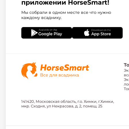
приложении HorseSmart!
Мы собрали в одном месте все что нужно
каждому всаднику.
Т
Эк
вс
Эк
ло
То
141420, Московская область, г.о. Химки, г.Химки,
мкр. Сходня, ул Некрасова, д. 2, помещ. 25