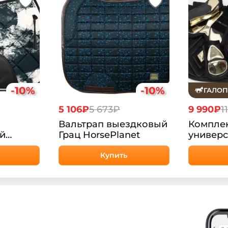
-10%
-10%
ГАЛОП
5 106₽
5 673₽
9 990₽
1
Вальтрап выездковый
Компле
й
Грац HorsePlanet
универс
sePlanet
HorsePl
Купить