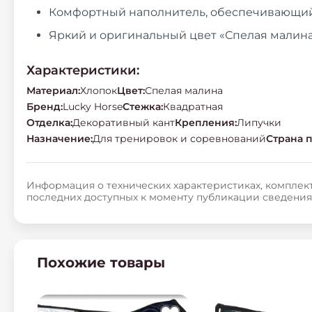
Комфортный наполнитель, обеспечивающий
Яркий и оригинальный цвет «Спелая малина
Характеристики:
Материал
:
Хлопок
Цвет
:
Спелая малина
Бренд
:
Lucky Horse
Стежка
:
Квадратная
Отделка
:
Декоративный кант
Крепления
:
Липучки
Назначение
:
Для тренировок и соревнований
Страна 
Информация о технических характеристиках, комплект
последних доступных к моменту публикации сведения
Похожие товары