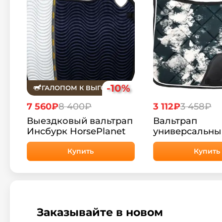
-10%
ГАЛОПОМ К ВЫГОДЕ
7 560₽
8 400₽
3 112₽
3 458₽
Выездковый вальтрап
Вальтрап
Инсбурк HorsePlanet
универсальны
Сальсбург Hor
Купить
Купить
Заказывайте в новом