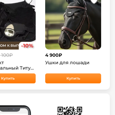
-10%
ОМ К ВЫГОДЕ
1 100₽
4 900
₽
кт
Ушки для лошади
альный Титус
anet
Купить
Купить