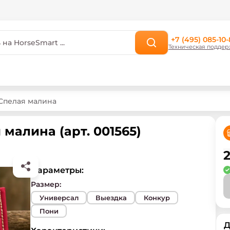
+7 (495) 085-10-
Техническая поддер
 Спелая малина
 малина (арт. 001565)
2
Параметры:
Размер
:
Универсал
Выездка
Конкур
Пони
Д