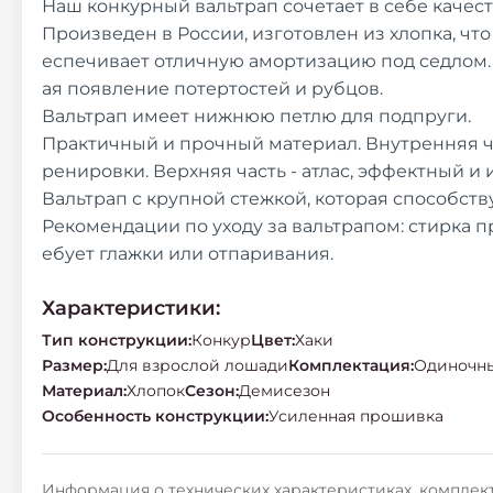
Наш конкурный вальтрап сочетает в себе качест
Произведен в России, изготовлен из хлопка, чт
еспечивает отличную амортизацию под седлом. 
ая появление потертостей и рубцов.
Вальтрап имеет нижнюю петлю для подпруги.
Практичный и прочный материал. Внутренняя ч
ренировки. Верхняя часть - атлас, эффектный и
Вальтрап с крупной стежкой, которая способств
Рекомендации по уходу за вальтрапом: стирка п
ебует глажки или отпаривания.
Характеристики:
Тип конструкции
:
Конкур
Цвет
:
Хаки
Размер
:
Для взрослой лошади
Комплектация
:
Одиночн
Материал
:
Хлопок
Сезон
:
Демисезон
Особенность конструкции
:
Усиленная прошивка
Информация о технических характеристиках, комплект