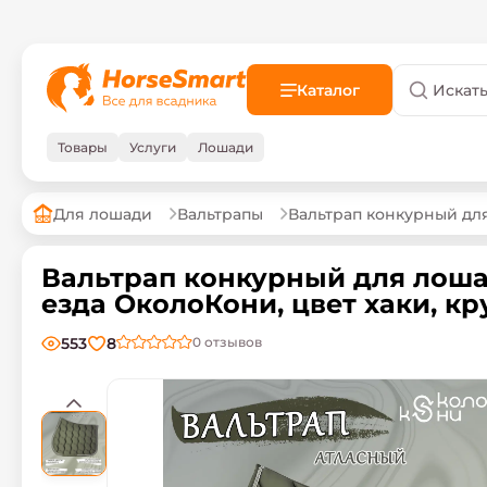
Каталог
Товары
Услуги
Лошади
Для лошади
Вальтрапы
Вальтрап конкурный для
Вальтрап конкурный для лоша
езда ОколоКони, цвет хаки, кру
553
8
0
отзывов