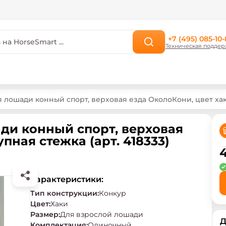
+7 (495) 085-10-
Техническая поддер
 лошади конный спорт, верховая езда ОколоКони, цвет хак
ди конный спорт, верховая
пная стежка (арт. 418333)
Характеристики:
Тип конструкции
:
Конкур
Цвет
:
Хаки
Размер
:
Для взрослой лошади
Д
Комплектация
:
Одиночный