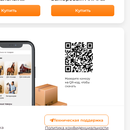
HorsePlanet
"SUEDE", 17-18",
Купить
сливовый для лошади
Купить
Техническая поддержка
ка
Политика конфиденциальности