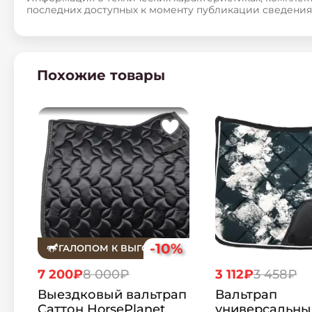
последних доступных к моменту публикации сведения
Похожие товары
-10%
ГАЛОПОМ К ВЫГОДЕ
7 200₽
8 000₽
3 112₽
3 458₽
Выездковый вальтрап
Вальтрап
Cаттон HorsePlanet
универсальны