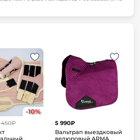
-10%
 450₽
5 990
₽
кт
Вальтрап выездковый
сальный
велюровый ARMA