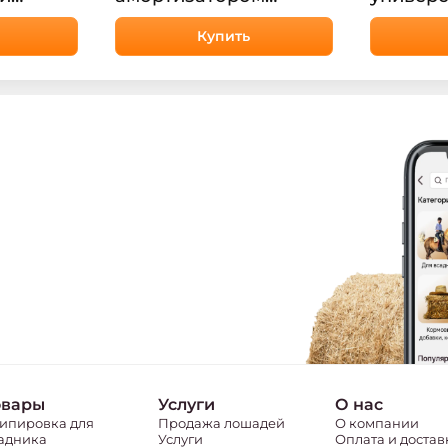
sePlanet
HorsePlanet
Алонзо 
Купить
овары
Услуги
О нас
ипировка для
Продажа лошадей
О компании
адника
Услуги
Оплата и достав