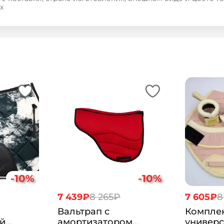
х
-10%
-10%
7 439₽
8 265₽
7 605₽
8
Вальтрап с
Компле
й
амортизатором
универ