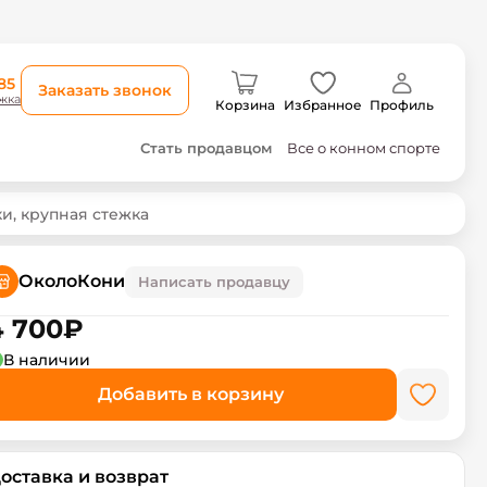
85
Заказать звонок
жка
Корзина
Избранное
Профиль
Стать продавцом
Все о конном спорте
и, крупная стежка
ОколоКони
Написать продавцу
4 700
₽
В наличии
Добавить в корзину
оставка и возврат