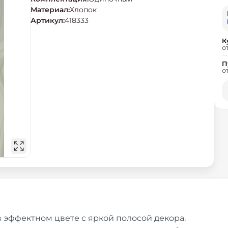
Материал
:
Хлопок
Артикул
:
418333
К
о
П
о
эффектном цвете с яркой полосой декора.