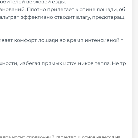
любителей верховой езды.
внований. Плотно прилегает к спине лошади, об
альтрап эффективно отводит влагу, предотвращ
ивает комфорт лошади во время интенсивной т
хности, избегая прямых источников тепла. Не тр
овара носит справочный характер и основывается на