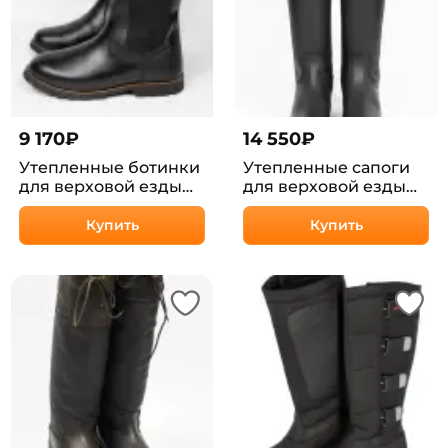
9 170
₽
14 550
₽
Утепленные ботинки
Утепленные сапоги
для верховой езды
для верховой езды
Ковра HorsePlanet
Коона HorsePlanet
Купить
Купить