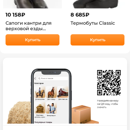
10 158
₽
8 685
₽
Сапоги кантри для
Термобуты Classic
верховой езды
Оутдор HorsePlanet
Купить
Купить