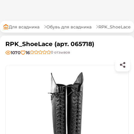
Для всадника
Обувь для всадника
RPK_ShoeLace
RPK_ShoeLace (арт. 065718)
1070
16
0
отзывов