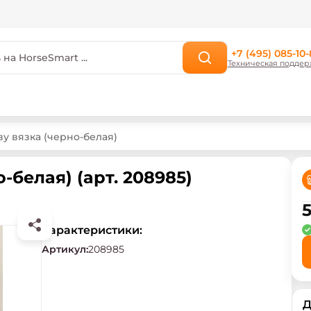
+7 (495) 085-10-
Техническая поддер
ву вязка (черно-белая)
-белая) (арт. 208985)
5
Характеристики:
Артикул
:
208985
Д