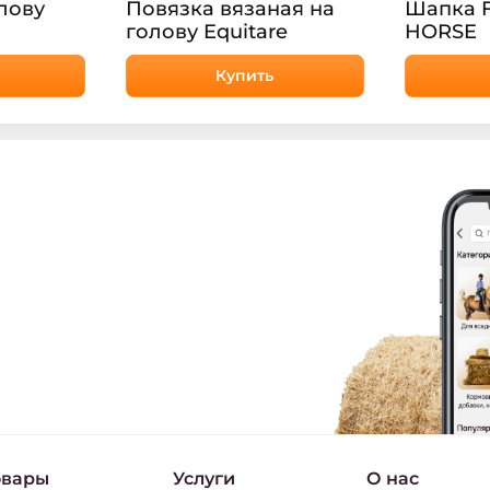
лову
Повязка вязаная на
Шапка 
голову Equitare
HORSE
Купить
овары
Услуги
О нас