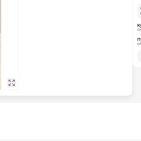
К
о
П
о