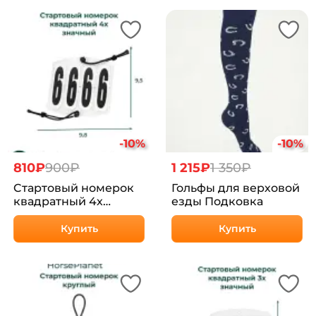
-10%
-10%
810₽
900₽
1 215₽
1 350₽
Cтартовый номерок
Гольфы для верховой
квадратный 4х
езды Подковка
значный
Купить
Купить