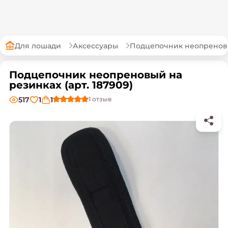
Для лошади
Аксессуары
Подцепочник неопренов
Подцепочник неопреновый на
резинках (арт. 187909)
517
1
1
1
отзыв