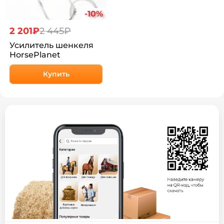
-10%
2 201₽
2 445₽
Усилитель шенкеля
HorsePlanet
Купить