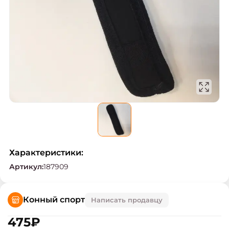
Характеристики:
Артикул
:
187909
Конный спорт
Написать продавцу
475
₽