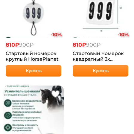
-10%
-10%
810₽
900₽
810₽
900₽
Стартовый номерок
Cтартовый номерок
круглый HorsePlanet
квадратный 3х
значный
Купить
Купить