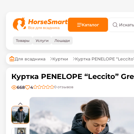
Каталог
Товары
Услуги
Лошади
Для всадника
Куртки
Куртка PENELOPE “Leccito
Куртка PENELOPE “Leccito” Grey
668
4
0
отзывов