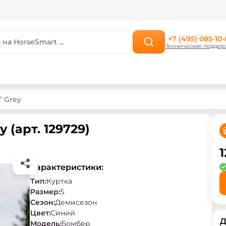
+7 (495) 085-10-
Техническая поддер
” Grey
 (арт. 129729)
1
Характеристики:
Тип
:
Куртка
Размер
:
S
Сезон
:
Демисезон
Цвет
:
Синий
Д
Модель
:
Бомбер