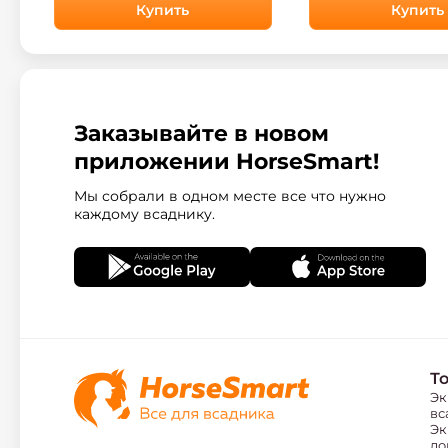
Купить
Купить
Заказывайте в новом
приложении HorseSmart!
Мы собрали в одном месте все что нужно
каждому всаднику.
Т
Эк
вс
Эк
ло