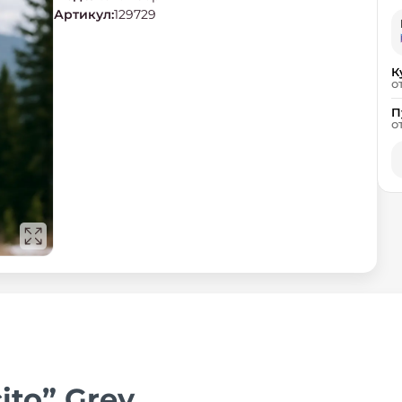
Артикул
:
129729
К
о
П
о
ito” Grey