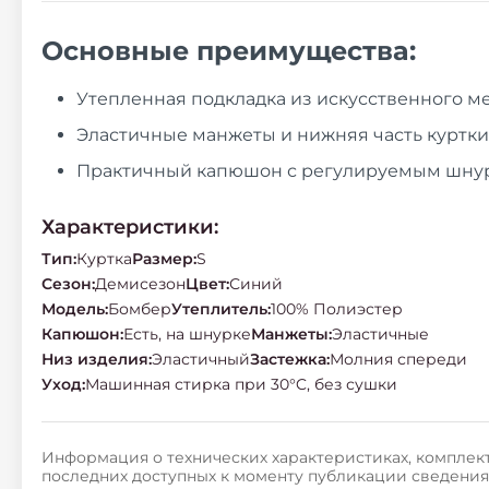
Основные преимущества:
Утепленная подкладка из искусственного м
Эластичные манжеты и нижняя часть куртки
Практичный капюшон с регулируемым шнур
Характеристики:
Тип
:
Куртка
Размер
:
S
Сезон
:
Демисезон
Цвет
:
Синий
Модель
:
Бомбер
Утеплитель
:
100% Полиэстер
Капюшон
:
Есть, на шнурке
Манжеты
:
Эластичные
Низ изделия
:
Эластичный
Застежка
:
Молния спереди
Уход
:
Машинная стирка при 30°C, без сушки
Информация о технических характеристиках, комплект
последних доступных к моменту публикации сведения