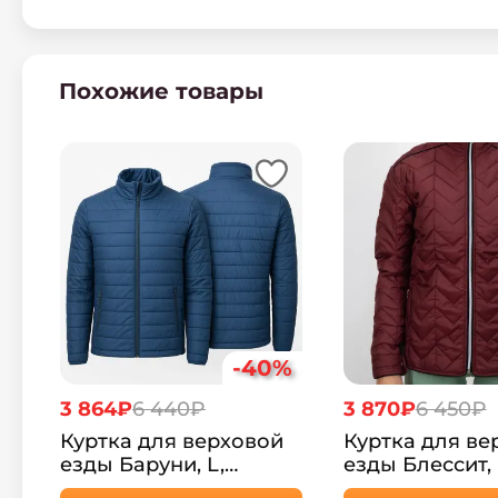
Похожие товары
-40%
3 864₽
6 440₽
3 870₽
6 450₽
Куртка для верховой
Куртка для ве
езды Баруни, L,
езды Блессит, 
Винный
Винный