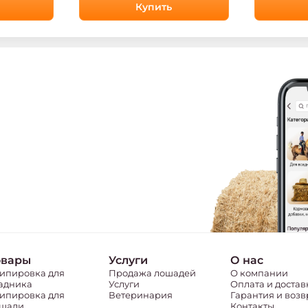
Купить
овары
Услуги
О нас
ипировка для
Продажа лошадей
О компании
адника
Услуги
Оплата и достав
ипировка для
Ветеринария
Гарантия и возв
шади
Контакты