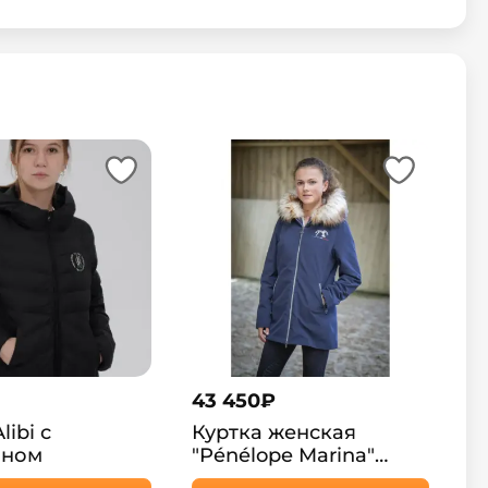
43 450
₽
libi с
Куртка женская
ном
"Pénélope Marina"
удлиненная, с