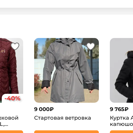
-40%
9 000
₽
9 765
₽
рховой
Стартовая ветровка
Куртка A
L,
капюшо