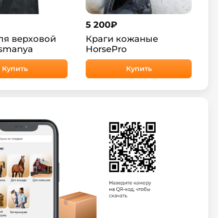
5 200
₽
ля верховой
Краги кожаные
asmanya
HorsePro
Купить
Купить