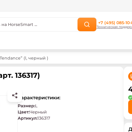
+7 (495) 085-10-
Техническая поддер
Tendance” (l, черный )
рт. 136317)
Характеристики:
Размер
:
L
Цвет
:
Черный
Артикул
:
136317
Д