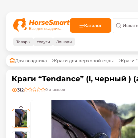
Каталог
Товары
Услуги
Лошади
Для всадника
Краги для верховой езды
Краги “
Краги “Tendance” (l, черный ) (а
312
0
отзывов