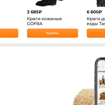
3 685
₽
6 600
₽
Краги кожаные
Краги д
GOFRA
езды T
Купить